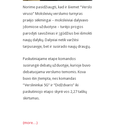
Norime pasidžiaugti, kad ir šiemet “Verslo
viruso” Moksleivių verslumo turnyras
praėjo sėkmingai – moksleiviai dalyvavo
įdomiose užduotyse – turėjo progos
parodyti savožinias ir įgūdžius bei išmokti
naujų dalykų. Dalyviai netik varžėsi
tarpusavyje, bet ir susirado naujų draugų.
Paskutiniajame etape komandos
susirungė debatų užduotyje, kurioje buvo
debatuojama verslumo temomis. Kova
buvo itin įtempta, nes komandas
“Verslininkai 5G” ir “Didždvaris” iki
paskutiniojo etapo skyrė vos 2,27 taškų
skirtumas.
(more…)