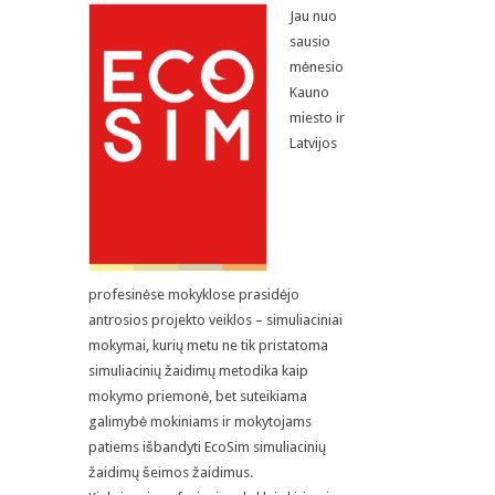
Jau nuo
sausio
mėnesio
Kauno
miesto ir
Latvijos
profesinėse mokyklose prasidėjo
antrosios projekto veiklos – simuliaciniai
mokymai, kurių metu ne tik pristatoma
simuliacinių žaidimų metodika kaip
mokymo priemonė, bet suteikiama
galimybė mokiniams ir mokytojams
patiems išbandyti EcoSim simuliacinių
žaidimų šeimos žaidimus.