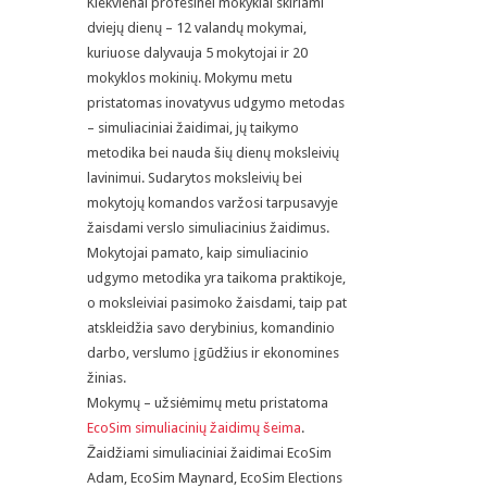
Kiekvienai profesinei mokyklai skiriami
dviejų dienų – 12 valandų mokymai,
kuriuose dalyvauja 5 mokytojai ir 20
mokyklos mokinių. Mokymu metu
pristatomas inovatyvus udgymo metodas
– simuliaciniai žaidimai, jų taikymo
metodika bei nauda šių dienų moksleivių
lavinimui. Sudarytos moksleivių bei
mokytojų komandos varžosi tarpusavyje
žaisdami verslo simuliacinius žaidimus.
Mokytojai pamato, kaip simuliacinio
udgymo metodika yra taikoma praktikoje,
o moksleiviai pasimoko žaisdami, taip pat
atskleidžia savo derybinius, komandinio
darbo, verslumo įgūdžius ir ekonomines
žinias.
Mokymų – užsiėmimų metu pristatoma
EcoSim simuliacinių žaidimų šeima
.
Žaidžiami simuliaciniai žaidimai EcoSim
Adam, EcoSim Maynard, EcoSim Elections