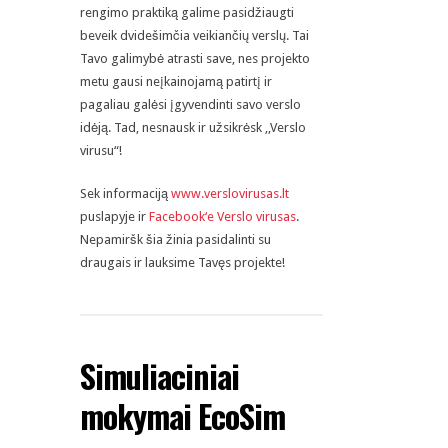
rengimo praktiką galime pasidžiaugti
beveik dvidešimčia veikiančių verslų. Tai
Tavo galimybė atrasti save, nes projekto
metu gausi neįkainojamą patirtį ir
pagaliau galėsi įgyvendinti savo verslo
idėją. Tad, nesnausk ir užsikrėsk ,,Verslo
virusu“!
Sek informaciją
www.verslovirusas.lt
puslapyje ir
Facebook‘e Verslo virusas
.
Nepamiršk šia žinia pasidalinti su
draugais ir lauksime Tavęs projekte!
Simuliaciniai
mokymai EcoSim