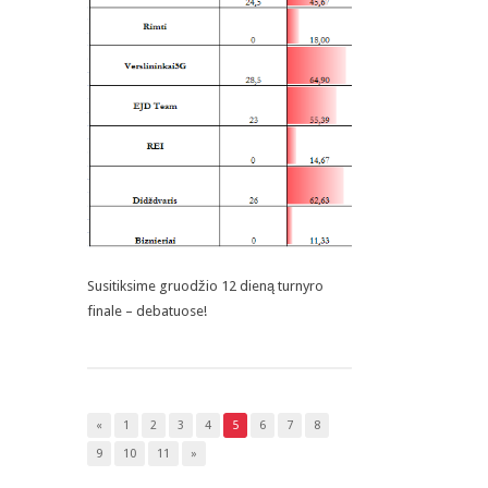
Susitiksime gruodžio 12 dieną turnyro
finale – debatuose!
«
1
2
3
4
5
6
7
8
9
10
11
»