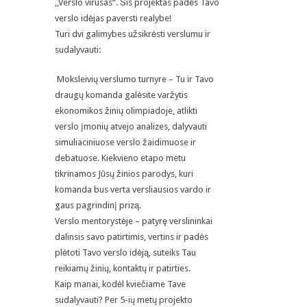
,,Verslo virusas“. Šis projektas padės Tavo
verslo idėjas paversti realybe!
Turi dvi galimybes užsikrėsti verslumu ir
sudalyvauti:
Moksleivių verslumo turnyre – Tu ir Tavo
draugų komanda galėsite varžytis
ekonomikos žinių olimpiadoje, atlikti
verslo įmonių atvejo analizes, dalyvauti
simuliaciniuose verslo žaidimuose ir
debatuose. Kiekvieno etapo metu
tikrinamos Jūsų žinios parodys, kuri
komanda bus verta versliausios vardo ir
gaus pagrindinį prizą.
Verslo mentorystėje – patyrę verslininkai
dalinsis savo patirtimis, vertins ir padės
plėtoti Tavo verslo idėją, suteiks Tau
reikiamų žinių, kontaktų ir patirties.
Kaip manai, kodėl kviečiame Tave
sudalyvauti? Per 5-ių metų projekto