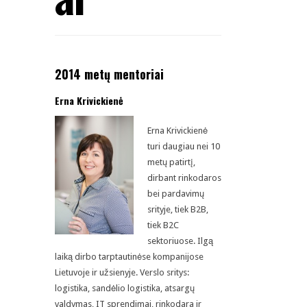
2014 metų mentoriai
Erna Krivickienė
Erna Krivickienė
turi daugiau nei 10
metų patirtį,
dirbant rinkodaros
bei pardavimų
srityje, tiek B2B,
tiek B2C
sektoriuose. Ilgą
laiką dirbo tarptautinėse kompanijose
Lietuvoje ir užsienyje. Verslo sritys:
logistika, sandėlio logistika, atsargų
valdymas, IT sprendimai, rinkodara ir