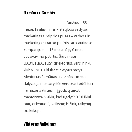
Ramūnas Gumbis
Amžius – 33
metai. Išsilavinimai – statybos vadyba,
marketingas. Stiprios pusės – vadyba ir
marketingas.Darbo patirtis tarptautinėse
kompanijose – 12 metų, iš jų 6 metai
vadovavimo patirtis. Šiuo metu
UAB“ETIBALTUS“ direktorius, verslininkų
klubo „NETO klubas“ aktyvus narys.
Mentorius Ramūnas jau trečius metus
dalyvauja mentorystės veiklose, todėl turi
nemažai patirties ir įgūdžių taikyti
mentorystę. Siekia, kad ugdytiniai aiškiai
būtų orientuoti į veiksmą ir žinių taikymą
praktikoje.
Viktoras Valkūnas