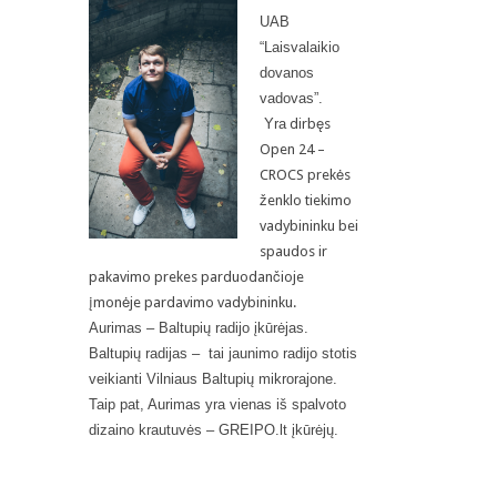
UAB
“Laisvalaikio
dovanos
vadovas”.
Yra
dirbęs
Open 24 –
CROCS prekės
ženklo tiekimo
vadybininku bei
spaudos ir
pakavimo prekes parduodančioje
įmonėje pardavimo vadybininku.
Aurimas – Baltupių radijo įkūrėjas.
Baltupių radijas – tai jaunimo radijo stotis
veikianti Vilniaus Baltupių mikrorajone.
Taip pat, Aurimas yra vienas iš spalvoto
dizaino krautuvės – GREIPO.lt įkūrėjų.