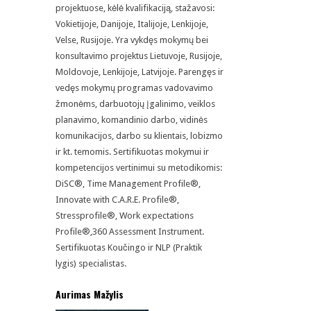
projektuose, kėlė kvalifikaciją, stažavosi:
Vokietijoje, Danijoje, Italijoje, Lenkijoje,
Velse, Rusijoje. Yra vykdęs mokymų bei
konsultavimo projektus Lietuvoje, Rusijoje,
Moldovoje, Lenkijoje, Latvijoje. Parengęs ir
vedęs mokymų programas vadovavimo
žmonėms, darbuotojų įgalinimo, veiklos
planavimo, komandinio darbo, vidinės
komunikacijos, darbo su klientais, lobizmo
ir kt. temomis. Sertifikuotas mokymui ir
kompetencijos vertinimui su metodikomis:
DiSC®, Time Management Profile®,
Innovate with C.A.R.E. Profile®,
Stressprofile®, Work expectations
Profile®,360 Assessment Instrument.
Sertifikuotas Koučingo ir NLP (Praktik
lygis) specialistas.
Aurimas Mažylis