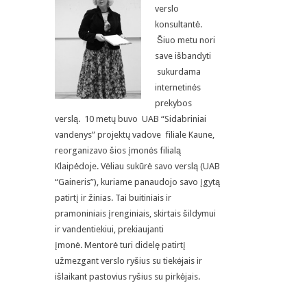
verslo
konsultantė.
Šiuo metu nori
save išbandyti
sukurdama
internetinės
prekybos
verslą. 10 metų buvo UAB “Sidabriniai
vandenys” projektų vadove filiale Kaune,
reorganizavo šios įmonės filialą
Klaipėdoje. Vėliau sukūrė savo verslą (UAB
“Gaineris”), kuriame panaudojo savo įgytą
patirtį ir žinias. Tai buitiniais ir
pramoniniais įrenginiais, skirtais šildymui
ir vandentiekiui, prekiaujanti
įmonė. Mentorė turi didelę patirtį
užmezgant verslo ryšius su tiekėjais ir
išlaikant pastovius ryšius su pirkėjais.