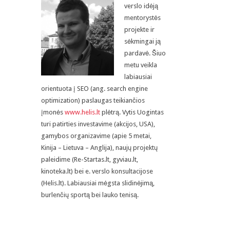
verslo idėją
mentorystės
projekte ir
sėkmingai ją
pardavė. Šiuo
metu veikla
labiausiai
orientuota į SEO
(ang. search engine
optimization)
paslaugas teikiančios
įmonės
www.helis.lt
plėtrą. Vytis Uogintas
turi patirties investavime (akcijos, USA),
gamybos organizavime (apie 5 metai,
Kinija – Lietuva – Anglija), naujų projektų
paleidime (Re-Startas.lt, gyviau.lt,
kinoteka.lt) bei e. verslo konsultacijose
(Helis.lt). Labiausiai mėgsta slidinėjimą,
burlenčių sportą bei lauko tenisą.