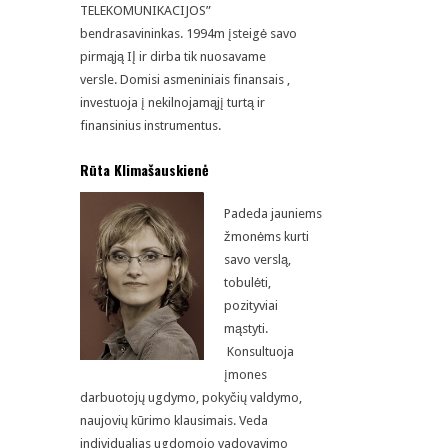
TELEKOMUNIKACIJOS”
bendrasavininkas.
1994m įsteigė savo
pirmąją IĮ ir dirba tik nuosavame
versle.
Domisi asmeniniais finansais ,
investuoja į nekilnojamąjį turtą ir
finansinius instrumentus.
Rūta Klimašauskienė
Padeda jauniems
žmonėms kurti
savo verslą,
tobulėti,
pozityviai
mąstyti.
Konsultuoja
įmones
darbuotojų ugdymo, pokyčių valdymo,
naujovių kūrimo klausimais. Veda
individualias ugdomojo vadovavimo