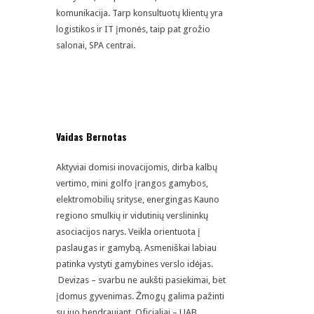
komunikacija. Tarp konsultuotų klientų yra
logistikos ir IT įmonės, taip pat grožio
salonai, SPA centrai.
Vaidas Bernotas
Aktyviai domisi inovacijomis, dirba kalbų
vertimo, mini golfo įrangos gamybos,
elektromobilių srityse, energingas Kauno
regiono smulkių ir vidutinių verslininkų
asociacijos narys. Veikla orientuota į
paslaugas ir gamybą. Asmeniškai labiau
patinka vystyti gamybines verslo idėjas.
Devizas – svarbu ne aukšti pasiekimai, bet
įdomus gyvenimas. Žmogų galima pažinti
su juo bendraujant. Oficialiai – UAB