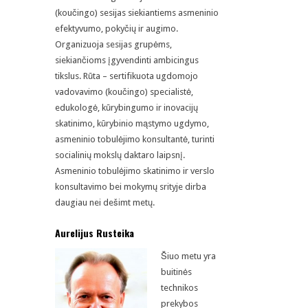
(koučingo) sesijas siekiantiems asmeninio
efektyvumo, pokyčių ir augimo.
Organizuoja sesijas grupėms,
siekiančioms įgyvendinti ambicingus
tikslus.
Rūta – sertifikuota ugdomojo
vadovavimo (koučingo) specialistė,
edukologė, kūrybingumo ir inovacijų
skatinimo, kūrybinio mąstymo ugdymo,
asmeninio tobulėjimo konsultantė, turinti
socialinių mokslų daktaro laipsnį.
Asmeninio tobulėjimo skatinimo ir verslo
konsultavimo bei mokymų srityje dirba
daugiau nei dešimt metų.
Aurelijus Rusteika
Šiuo metu yra
buitinės
technikos
prekybos