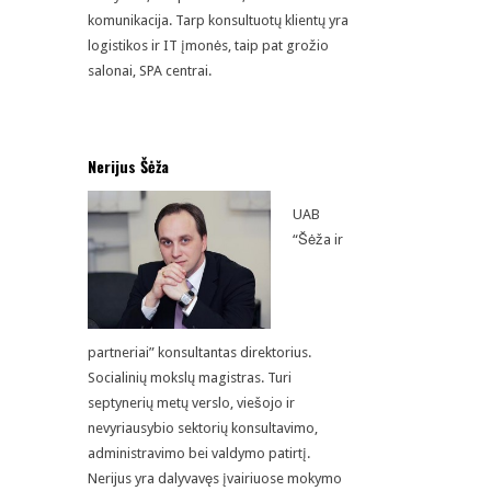
komunikacija. Tarp konsultuotų klientų yra
logistikos ir IT įmonės, taip pat grožio
salonai, SPA centrai.
Nerijus Šėža
UAB
“Šėža ir
partneriai” konsultantas direktorius.
Socialinių mokslų magistras. Turi
septynerių metų verslo, viešojo ir
nevyriausybio sektorių konsultavimo,
administravimo bei valdymo patirtį.
Nerijus yra dalyvavęs įvairiuose mokymo