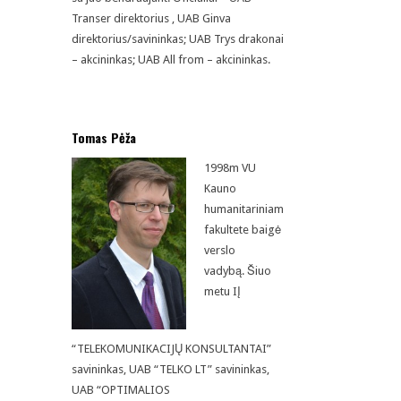
Transer direktorius , UAB Ginva
direktorius/savininkas; UAB Trys drakonai
– akcininkas; UAB All from – akcininkas.
Tomas Pėža
1998m VU
Kauno
humanitariniam
fakultete baigė
verslo
vadybą.
Šiuo
metu IĮ
“TELEKOMUNIKACIJŲ KONSULTANTAI”
savininkas, UAB “TELKO LT” savininkas,
UAB “OPTIMALIOS