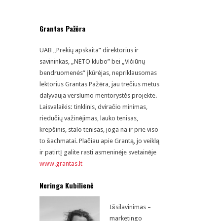
Grantas Pažėra
UAB „Prekių apskaita” direktorius ir
savininkas, „NETO klubo” bei „Vičiūnų
bendruomenės” įkūrėjas, nepriklausomas
lektorius Grantas Pažėra, jau trečius metus
dalyvauja verslumo mentorystės projekte.
Laisvalaikis
:
tinklinis, dviračio minimas,
riedučių važinėjimas, lauko tenisas,
krepšinis, stalo tenisas, joga na ir prie viso
to šachmatai. Plačiau apie Grantą, jo veiklą
ir patirtį galite rasti asmeninėje svetainėje
www.grantas.lt
Neringa Kubilienė
Išsilavinimas –
marketingo