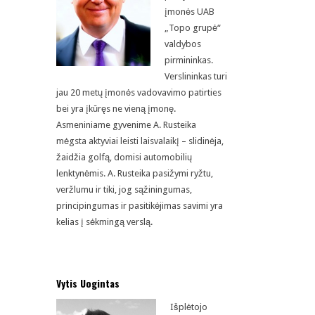
įmonės UAB
„Topo grupė“
valdybos
pirmininkas.
Verslininkas turi
jau 20 metų įmonės vadovavimo patirties
bei yra įkūręs ne vieną įmonę.
Asmeniniame gyvenime A. Rusteika
mėgsta aktyviai leisti laisvalaikį – slidinėja,
žaidžia golfą, domisi automobilių
lenktynėmis. A. Rusteika pasižymi ryžtu,
veržlumu ir tiki, jog sąžiningumas,
principingumas ir pasitikėjimas savimi yra
kelias į sėkmingą verslą.
Vytis Uogintas
Išplėtojo