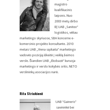
magistro
kvalifikacinis
laipsnis. Nuo
2003 metų dirbo
BĮ UAB „Sanitex“
logistikos, vėliau
marketingo skyriuose, SBA koncerne e-
komercinio projekto konsultante. 2010
metais UAB „Viena sąskaita“ marketingo
vadovės poziciją iškeitė į veiklą šeimos
versle. Šiandien UAB „Ekobazė“ kuruoja
marketingo ir verslo kokybės sritis. NETO
verslininkų asociacijos narė.
Rita Striukienė
UAB “Gaineris”
savininkė bei