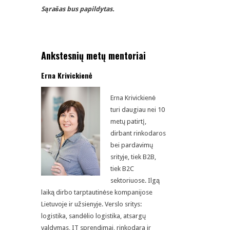
Sąrašas bus papildytas.
Ankstesnių metų mentoriai
Erna Krivickienė
Erna Krivickienė
turi daugiau nei 10
metų patirtį,
dirbant rinkodaros
bei pardavimų
srityje, tiek B2B,
tiek B2C
sektoriuose. Ilgą
laiką dirbo tarptautinėse kompanijose
Lietuvoje ir užsienyje. Verslo sritys:
logistika, sandėlio logistika, atsargų
valdymas, IT sprendimai, rinkodara ir