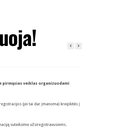
uoja!
me pirmąsias veiklas organizuodami
egistracijos (jei tai dar įmanoma) kreipkitės į
maciją suteiksime užsiregistravusiems.