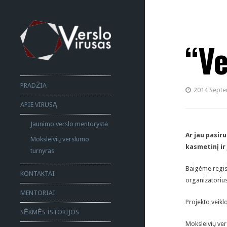
“Ve
PRADŽIA
2014 Septe
APIE VIRUSĄ
Jaunimo verslo mentorystė
Ar jau pasir
Moksleivių verslumo
kasmetinį ir 
turnyras
Baigėme regist
KONTAKTAI
organizatorius
MENTORIAI
Projekto veikl
SĖKMĖS ISTORIJOS
Moksleivių ver