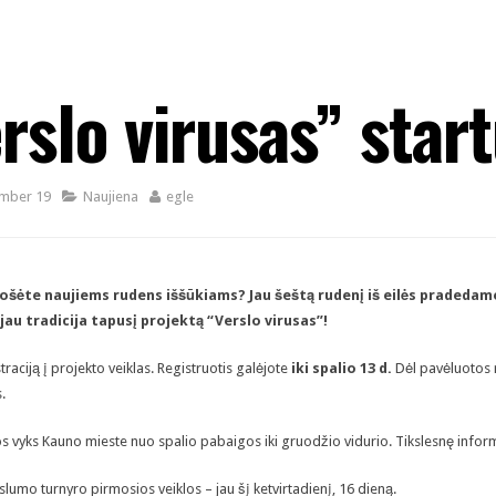
rslo virusas” start
mber 19
Naujiena
egle
uošėte naujiems rudens iššūkiams? Jau šeštą rudenį iš eilės pradeda
jau tradicija tapusį projektą “Verslo virusas”!
raciją į projekto veiklas. Registruotis galėjote
iki spalio 13 d.
Dėl pavėluotos r
.
os vyks Kauno mieste nuo spalio pabaigos iki gruodžio vidurio. Tikslesnę infor
slumo turnyro pirmosios veiklos – jau šį ketvirtadienį, 16 dieną.