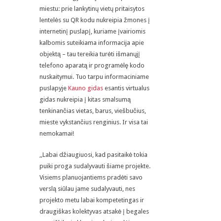
miestu: prie lankytinų vietų pritaisytos
lentelės su QR kodu nukreipia žmones į
internetinį puslapį, kuriame įvairiomis
kalbomis suteikiama informacija apie
objektą – tau tereikia turėti išmanųjį
telefono aparatą ir programėlę kodo
nuskaitymui. Tuo tarpu informaciniame
puslapyje
Kauno gidas
esantis virtualus
gidas nukreipia į kitas smalsumą
tenkinančias vietas, barus, viešbučius,
mieste vykstančius renginius. Ir visa tai
nemokamai!
,,Labai džiaugiuosi, kad pasitaikė tokia
puiki proga sudalyvauti šiame projekte.
Visiems planuojantiems pradėti savo
verslą siūlau jame sudalyvauti, nes
projekto metu labai kompetetingas ir
draugiškas kolektyvas atsakė į begales