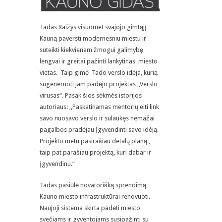
Tadas Raižys visuomet svajojo gimtąjį
Kauną paversti modernesniu miestu ir
suteikti kiekvienam žmogui galimybę
lengvai ir greitai pažinti lankytinas miesto
vietas. Taip gimė Tado verslo idėja, kurią
sugeneruoti jam padėjo projektas ,,Verslo
virusas“. Pasak šios sėkmės istorijos
autoriaus: ,,Paskatinamas mentorių eiti link
savo nuosavo verslo ir sulaukęs nemažai
pagalbos pradėjau įgyvendinti savo idėją.
Projekto metu pasirašiau detalų planą ,
taip pat parašiau projektą, kuri dabar ir
įgyvendinu.“
Tadas pasiūlė novatorišką sprendimą
Kauno miesto infrastruktūrai renovuoti.
Naujoji sistema skirta padėti miesto
svečiams ir gyventojams susipažinti su