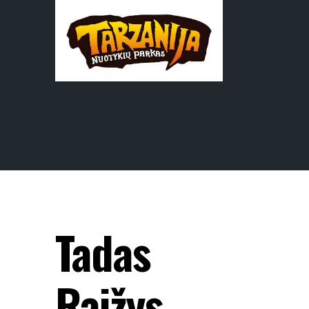
Tadas
Raižys