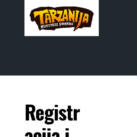
Registr
acija į