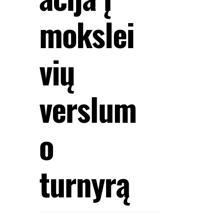
mokslei
vių
verslum
o
turnyrą