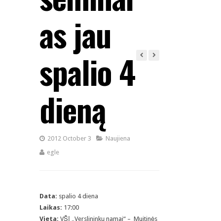
as jau
spalio 4
dieną
2012 October 3
Naujiena
egle
Data:
spalio 4 diena
Laikas:
17:00
Vieta:
VŠĮ „Verslininkų namai“ – Muitinės