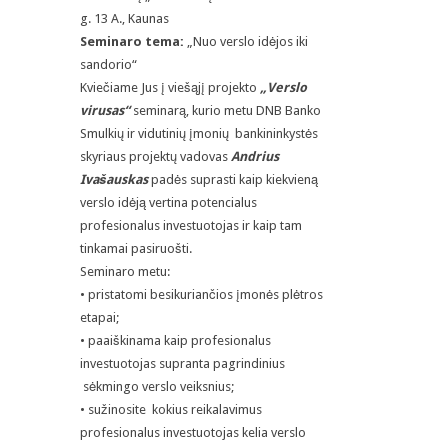
g. 13 A., Kaunas
Seminaro tema:
„Nuo verslo idėjos iki
sandorio“
Kviečiame Jus į viešąjį projekto
„Verslo
virusas“
seminarą, kurio metu DNB Banko
Smulkių ir vidutinių įmonių bankininkystės
skyriaus projektų vadovas
Andrius
Ivašauskas
padės suprasti kaip kiekvieną
verslo idėją vertina potencialus
profesionalus investuotojas ir kaip tam
tinkamai pasiruošti.
Seminaro metu:
• pristatomi besikuriančios įmonės plėtros
etapai;
• paaiškinama kaip profesionalus
investuotojas supranta pagrindinius
sėkmingo verslo veiksnius;
• sužinosite kokius reikalavimus
profesionalus investuotojas kelia verslo